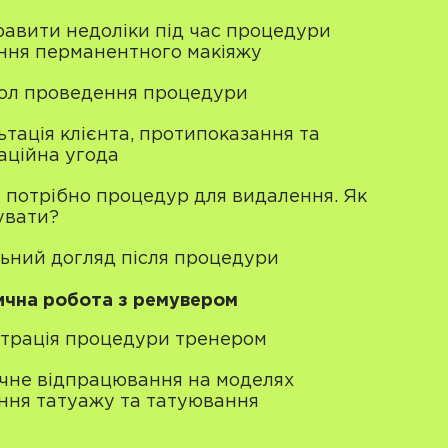
равити недоліки під час процедури
ння перманентного макіяжу
ол проведення процедури
тація клієнта, протипоказання та
аційна угода
и потрібно процедур для видалення. Як
увати?
ьний догляд після процедури
ична робота з ремувером
трація процедури тренером
чне відпрацювання на моделях
ння татуажу та татуювання