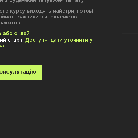
м з будь-яким татуажем та тату
ого курсу виходять майстри, готові
ійної практики з впевненістю
клієнтів.
їв або онлайн
ий старт:
Доступні дати уточнити у
ра
онсультацію