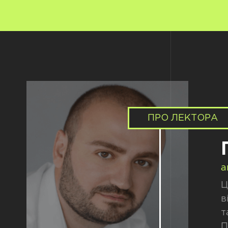
ПРО ЛЕКТОРА
а
Ц
в
т
П