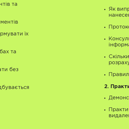
нтів та
Як вип
нанесе
гментів
Проток
рмувати їх
Консуль
інформ
бах та
Скільк
розрах
ати без
Правил
2. Практ
ідбувається
Демонс
Практи
видале