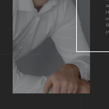
з
Н
о
Я
с