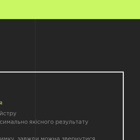
я
айстру
ксимально якісного результату
тримку, завжди можна звернутися