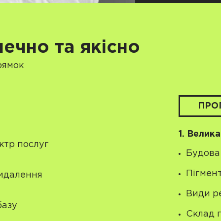
ечно та якісно
рямок
ПРО
а
1. Велик
ктр послуг
Будова 
Пігмент
видалення
Види р
базу
Склад п