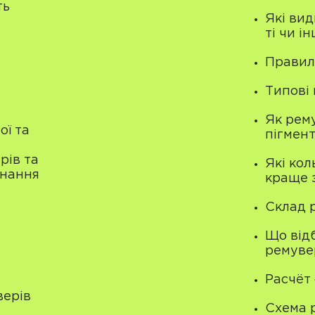
ть
Які ви
ті чи і
Правил
Типові 
Як рему
ої та
пігмен
рів та
Які кол
онання
краще 
Склад 
Що відб
ремуве
Расчёт
верів
Схема 