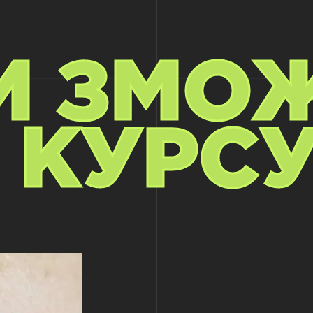
И ЗМО
 КУРС