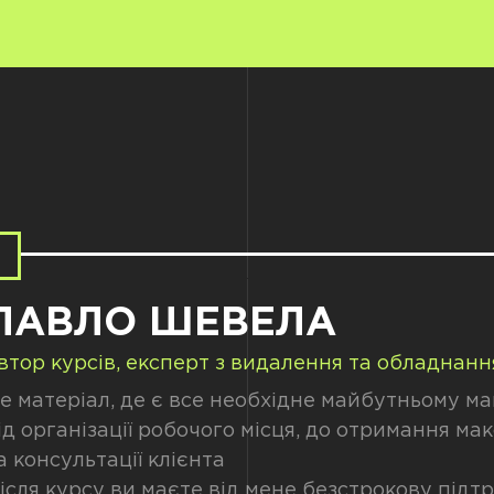
ПАВЛО ШЕВЕЛА
втор курсів, експерт з видалення та обладнанн
е матеріал, де є все необхідне майбутньому м
ід організації робочого місця, до отримання ма
а консультації клієнта
ісля курсу ви маєте від мене безстрокову під