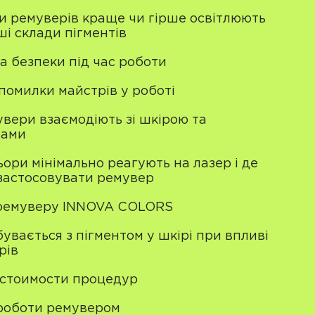
ди ремуверів краще чи гірше освітлюють
нші склади пігментів
а безпеки під час роботи
помилки майстрів у роботі
вери взаємодіють зі шкірою та
тами
ьори мінімально реагують на лазер і де
застосовувати ремувер
ремуверу INNOVA COLORS
увається з пігментом у шкірі при впливі
рів
 стоимости процедур
роботи ремувером