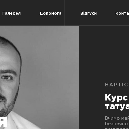
Галерея
Допомога
Відгуки
Конта
ВАРТІС
Курс
тату
я
Вчимо май
безпечно