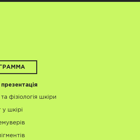
ГРАММА
а презентація
та фізіологія шкіри
 у шкірі
емуверів
ігментів