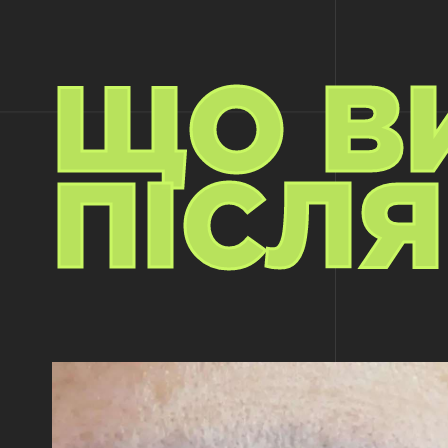
ЩО В
ПІСЛЯ