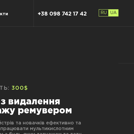
RU
UA
+38 098 742 17 42
кти
ТЬ:
300$
 з видалення
ажу ремувером
стрів та новачків ефективно та
 працювати мультикислотним