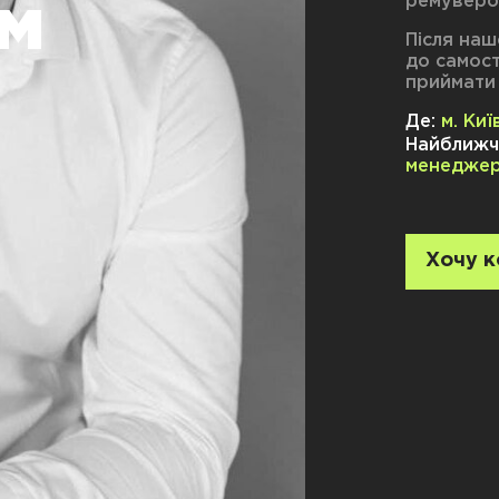
ремуверо
м
Після наш
до самост
приймати 
Де:
м. Ки
Найближч
менедже
Хочу к