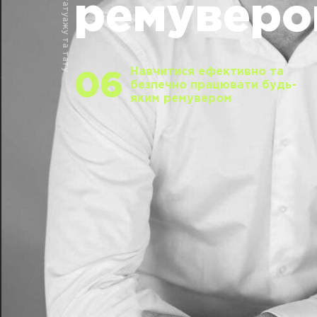
Видалення татуажу та тату
ремуверо
Навчитися ефективно та
06
безпечно працювати будь-
яким ремувером