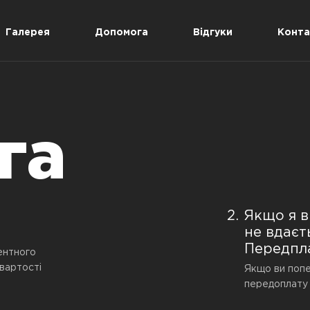
Галерея
Допомога
Відгуки
Конта
га
Якщо я в
не вдаєт
Передпл
ентного
 вартості
Якщо ви попер
передоплату 