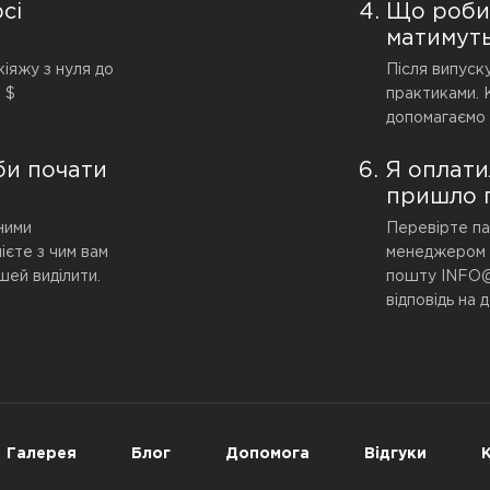
сі
Що робит
матимуть
іяжу з нуля до
Після випуск
0 $
практиками. 
допомагаємо 
би почати
Я оплати
пришло п
ними
Перевірте па
ієте з чим вам
менеджером з
шей виділити.
пошту INFO
відповідь на 
Галерея
Блог
Допомога
Відгуки