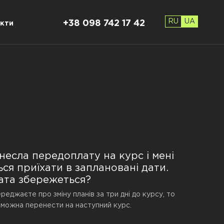
RU
UA
+38 098 742 17 42
кти
несла передоплату на курс і мені
ься приїхати в заплановані дати.
ата збережеться?
еджаєте про зміну планів за три дні до курсу, то
можна перенести на наступний курс.