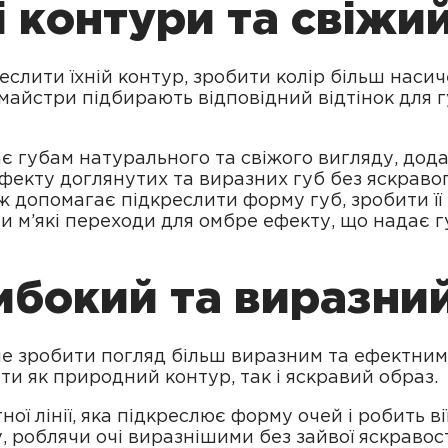
і контури та свіжий
лити їхній контур, зробити колір більш насиче
 майстри підбирають відповідний відтінок для 
 губам натурального та свіжого вигляду, додаюч
ефекту доглянутих та виразних губ без яскравог
допомагає підкреслити форму губ, зробити її 
 м’які переходи для омбре ефекту, що надає г
ибокий та виразни
че зробити погляд більш виразним та ефектним.
ти як природний контур, так і яскравий образ.
ої лінії, яка підкреслює форму очей і робить в
 роблячи очі виразнішими без зайвої яскравост