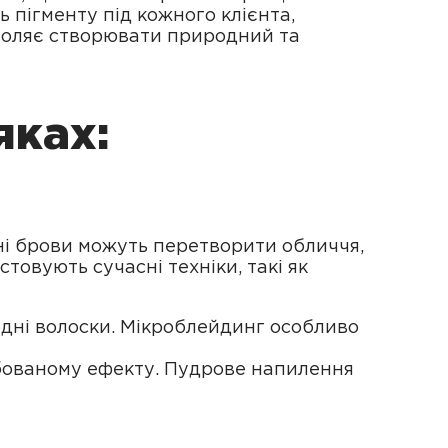
ь пігменту під кожного клієнта,
зволяє створювати природний та
яках:
ні брови можуть перетворити обличчя,
овують сучасні техніки, такі як
родні волоски. Мікроблейдинг особливо
рбованому ефекту. Пудрове напилення