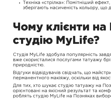
Техніка «стрілка»: Помітніший ефект
зберігають насиченість кольору, що 
Чому клієнти на
студію MyLife?
Студія MyLife здобула популярність завдя
вже скористалися послугами татуажу брів,
природністю.
Відгуки відвідувачів свідчать, що майст
перманентного макіяжу, оскільки від якост
Для тих, хто шукає студію татуажу на По
орієнтовані на якісний результат та комф
роблять студію MyLife на Позняках вибор