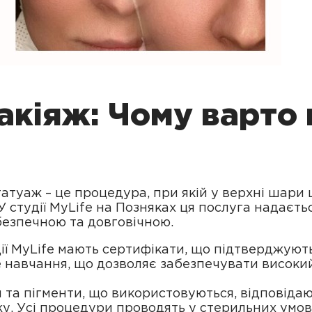
кіяж: Чому варто 
атуаж – це процедура, при якій у верхні шари
У студії MyLife на Позняках ця послуга надаєть
 безпечною та довговічною.
ії MyLife мають сертифікати, що підтверджують
 навчання, що дозволяє забезпечувати високий
и та пігменти, що використовуються, відповіда
у. Усі процедури проводять у стерильних умов