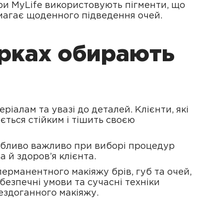
три MyLife використовують пігменти, що
имагає щоденного підведення очей.
орках обирають
іалам та увазі до деталей. Клієнти, які
ється стійким і тішить своєю
собливо важливо при виборі процедур
а й здоров’я клієнта.
ерманентного макіяжу брів, губ та очей,
безпечні умови та сучасні техніки
ездоганного макіяжу.