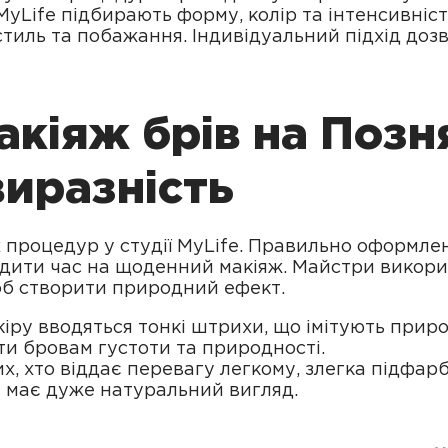
 MyLife підбирають форму, колір та інтенсивніст
стиль та побажання. Індивідуальний підхід до
кіяж брів на Позн
виразність
 процедур у студії MyLife. Правильно оформле
ити час на щоденний макіяж. Майстри використ
об створити природний ефект.
шкіру вводяться тонкі штрихи, що імітують при
ти бровам густоти та природності.
х, хто віддає перевагу легкому, злегка підфа
і має дуже натуральний вигляд.