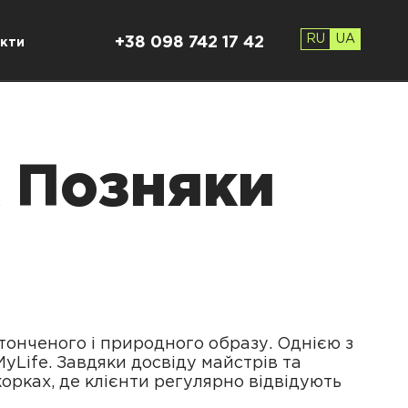
RU
UA
+38 098 742 17 42
кти
 Позняки
тонченого і природного образу. Однією з
MyLife. Завдяки досвіду майстрів та
корках, де клієнти регулярно відвідують