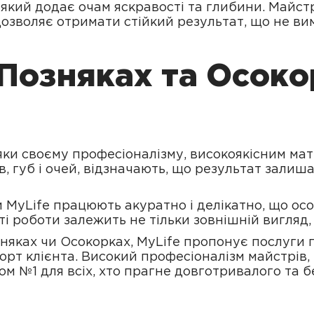
, який додає очам яскравості та глибини. Майс
дозволяє отримати стійкий результат, що не в
 Позняках та Осок
ки своєму професіоналізму, високоякісним матер
 губ і очей, відзначають, що результат залиша
ри MyLife працюють акуратно і делікатно, що о
і роботи залежить не тільки зовнішній вигляд, 
зняках чи Осокорках, MyLife пропонує послуги п
орт клієнта. Високий професіоналізм майстрів, 
ом №1 для всіх, хто прагне довготривалого та б