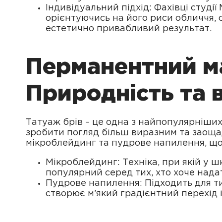
Індивідуальний підхід: Фахівці студії
орієнтуючись на його риси обличчя, 
естетично привабливий результат.
Перманентний ма
Природність та 
Татуаж брів – це одна з найпопулярніших
зробити погляд більш виразним та заощад
мікроблейдинг та пудрове напилення, щ
Мікроблейдинг: Техніка, при якій у 
популярний серед тих, хто хоче нада
Пудрове напилення: Підходить для ти
створює м’який градієнтний перехід 