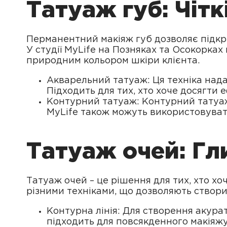
Татуаж губ: Чітк
Перманентний макіяж губ дозволяє підкрес
У студії MyLife на Позняках та Осокорках
природним кольором шкіри клієнта.
Акварельний татуаж: Ця техніка надає
Підходить для тих, хто хоче досягти 
Контурний татуаж: Контурний татуаж 
MyLife також можуть використовувати
Татуаж очей: Гл
Татуаж очей – це рішення для тих, хто хо
різними техніками, що дозволяють створи
Контурна лінія: Для створення акуратн
підходить для повсякденного макіяжу,