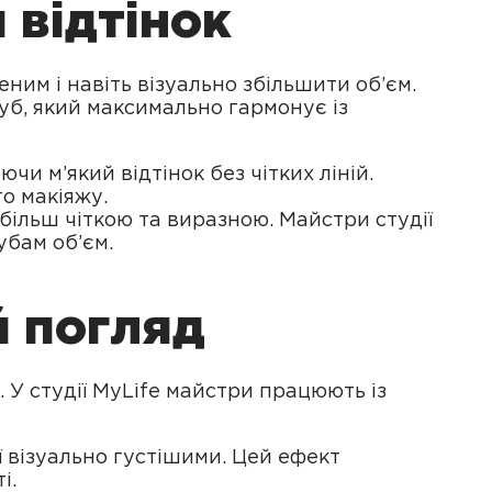
 відтінок
ним і навіть візуально збільшити об’єм.
губ, який максимально гармонує із
и м’який відтінок без чітких ліній.
о макіяжу.
більш чіткою та виразною. Майстри студії
убам об’єм.
й погляд
 У студії MyLife майстри працюють із
ії візуально густішими. Цей ефект
і.