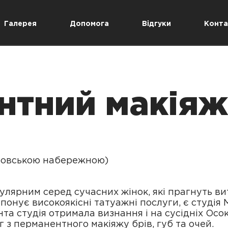
Галерея
Допомога
Відгуки
Конта
нтний макіяж
ніпровською набережною)
лярним серед сучасних жінок, які прагнуть ви
понує високоякісні татуажні послуги, є студія 
та студія отримала визнання і на сусідніх Осо
 з перманентного макіяжу брів, губ та очей.